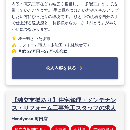
内装・電気工事なども幅広く担当し、「多能工」として活
躍していただきます。 手に職をつけたい方やスキルアップ
したい方にぴったりの環境です。 ひとつの現場を自分の手
で仕上げる達成感と、お客様からの「ありがとう」がやり
がいにつながります。
location_on
埼玉県さいたま市
category
リフォーム職人・多能工（未経験者可）
monetization_on
月給 27万円～37万+歩合給
chevron_right
求人内容を見る
【独立支援あり】住宅修理・メンテナン
ス・リフォーム工事施工スタッフの求人
Handyman 町田店
独立支援制度あり
東京都
正社員
未経験者可