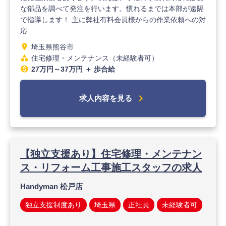
な部品を調べて発注を行います。慣れるまでは本部が遠隔
で指導します！ 主に弊社有料会員様からの作業依頼への対
応
location_on
埼玉県熊谷市
category
住宅修理・メンテナンス（未経験者可）
monetization_on
27万円～37万円 ＋ 歩合給
chevron_right
求人内容を見る
【独立支援あり】住宅修理・メンテナン
ス・リフォーム工事施工スタッフの求人
Handyman 松戸店
独立支援制度あり
埼玉県
正社員
未経験者可