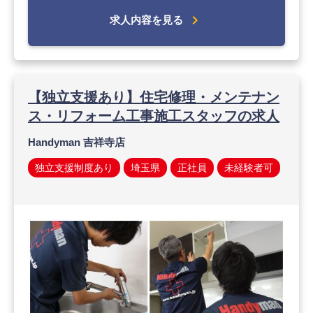
chevron_right
求人内容を見る
【独立支援あり】住宅修理・メンテナン
ス・リフォーム工事施工スタッフの求人
Handyman 吉祥寺店
独立支援制度あり
埼玉県
正社員
未経験者可