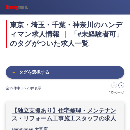
東京・埼玉・千葉・神奈川のハンデ
ィマン求人情報 ｜ 「#未経験者可」
のタグがついた求人一覧
＋
タグを選択する
arrow_left
arrow_right
全29
件中 1〜20件表示
1/2ページ
【独立支援あり】住宅修理・メンテナン
ス・リフォーム工事施工スタッフの求人
Handyman 大宮店