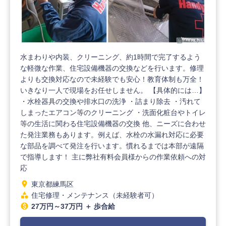
水まわりや内装、クリーニング、約1時間で完了するよう
な軽微な作業、住宅設備機器の交換などを行います。修理
よりも交換対応なので未経験でも安心！教育体制も万全！
いきなり一人で現場をお任せしません。 【具体的には…】
・水栓器具の交換や排水口の洗浄 ・詰まり除去 ・汚れて
しまったエアコン等のクリーニング ・洗面化粧台やトイレ
等の生活に関わる住宅設備機器の交換 他、ニーズに合わせ
た発注業務もあります。例えば、水栓の水漏れ対応に必要
な部品を調べて発注を行います。慣れるまでは本部が遠隔
で指導します！ 主に弊社有料会員様からの作業依頼への対
応
location_on
東京都練馬区
category
住宅修理・メンテナンス（未経験者可）
monetization_on
27万円～37万円 ＋ 歩合給