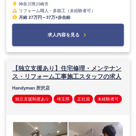
location_on
神奈川県川崎市
category
リフォーム職人・多能工（未経験者可）
monetization_on
月給 27万円～37万+歩合給
chevron_right
求人内容を見る
【独立支援あり】住宅修理・メンテナン
ス・リフォーム工事施工スタッフの求人
Handyman 所沢店
独立支援制度あり
埼玉県
正社員
未経験者可