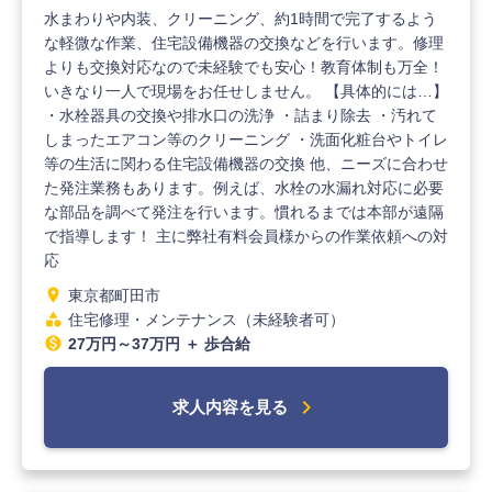
水まわりや内装、クリーニング、約1時間で完了するよう
な軽微な作業、住宅設備機器の交換などを行います。修理
よりも交換対応なので未経験でも安心！教育体制も万全！
いきなり一人で現場をお任せしません。 【具体的には…】
・水栓器具の交換や排水口の洗浄 ・詰まり除去 ・汚れて
しまったエアコン等のクリーニング ・洗面化粧台やトイレ
等の生活に関わる住宅設備機器の交換 他、ニーズに合わせ
た発注業務もあります。例えば、水栓の水漏れ対応に必要
な部品を調べて発注を行います。慣れるまでは本部が遠隔
で指導します！ 主に弊社有料会員様からの作業依頼への対
応
location_on
東京都町田市
category
住宅修理・メンテナンス（未経験者可）
monetization_on
27万円～37万円 ＋ 歩合給
chevron_right
求人内容を見る