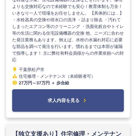
よりも交換対応なので未経験でも安心！教育体制も万全！
いきなり一人で現場をお任せしません。 【具体的には…】
・水栓器具の交換や排水口の洗浄 ・詰まり除去 ・汚れて
しまったエアコン等のクリーニング ・洗面化粧台やトイレ
等の生活に関わる住宅設備機器の交換 他、ニーズに合わせ
た発注業務もあります。例えば、水栓の水漏れ対応に必要
な部品を調べて発注を行います。慣れるまでは本部が遠隔
で指導します！ 主に弊社有料会員様からの作業依頼への対
応
location_on
千葉県松戸市
category
住宅修理・メンテナンス（未経験者可）
monetization_on
27万円～37万円 ＋ 歩合給
chevron_right
求人内容を見る
【独立支援あり】住宅修理・メンテナン