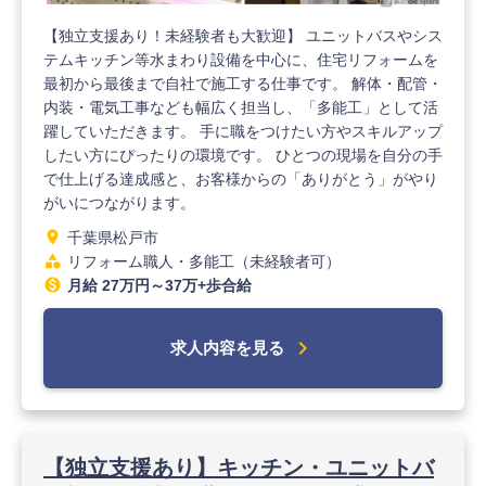
【独立支援あり！未経験者も大歓迎】 ユニットバスやシス
テムキッチン等水まわり設備を中心に、住宅リフォームを
最初から最後まで自社で施工する仕事です。 解体・配管・
内装・電気工事なども幅広く担当し、「多能工」として活
躍していただきます。 手に職をつけたい方やスキルアップ
したい方にぴったりの環境です。 ひとつの現場を自分の手
で仕上げる達成感と、お客様からの「ありがとう」がやり
がいにつながります。
location_on
千葉県松戸市
category
リフォーム職人・多能工（未経験者可）
monetization_on
月給 27万円～37万+歩合給
chevron_right
求人内容を見る
【独立支援あり】キッチン・ユニットバ