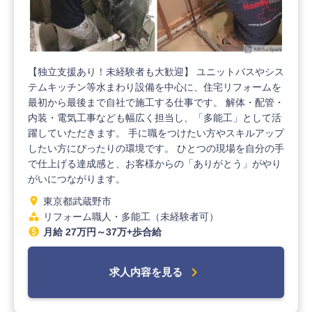
【独立支援あり！未経験者も大歓迎】 ユニットバスやシス
テムキッチン等水まわり設備を中心に、住宅リフォームを
最初から最後まで自社で施工する仕事です。 解体・配管・
内装・電気工事なども幅広く担当し、「多能工」として活
躍していただきます。 手に職をつけたい方やスキルアップ
したい方にぴったりの環境です。 ひとつの現場を自分の手
で仕上げる達成感と、お客様からの「ありがとう」がやり
がいにつながります。
location_on
東京都武蔵野市
category
リフォーム職人・多能工（未経験者可）
monetization_on
月給 27万円～37万+歩合給
chevron_right
求人内容を見る