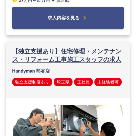
monetization_on
27万円～37万円 ＋ 歩合給
chevron_right
求人内容を見る
【独立支援あり】住宅修理・メンテナン
ス・リフォーム工事施工スタッフの求人
Handyman 熊谷店
独立支援制度あり
埼玉県
正社員
未経験者可