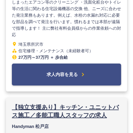
しまったエアコン等のクリーニング ・洗面化粧台やトイレ
等の生活に関わる住宅設備機器の交換 他、ニーズに合わせ
た発注業務もあります。例えば、水栓の水漏れ対応に必要
な部品を調べて発注を行います。慣れるまでは本部が遠隔
で指導します！ 主に弊社有料会員様からの作業依頼への対
応
location_on
埼玉県所沢市
category
住宅修理・メンテナンス（未経験者可）
monetization_on
27万円～37万円 ＋ 歩合給
chevron_right
求人内容を見る
【独立支援あり】キッチン・ユニットバ
ス施工／多能工職人スタッフの求人
Handyman 松戸店