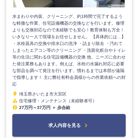
水まわりや内装、クリーニング、約1時間で完了するよう
な軽微な作業、住宅設備機器の交換などを行います。修理
よりも交換対応なので未経験でも安心！教育体制も万全！
いきなり一人で現場をお任せしません。 【具体的には…】
・水栓器具の交換や排水口の洗浄 ・詰まり除去 ・汚れて
しまったエアコン等のクリーニング ・洗面化粧台やトイレ
等の生活に関わる住宅設備機器の交換 他、ニーズに合わせ
た発注業務もあります。例えば、水栓の水漏れ対応に必要
な部品を調べて発注を行います。慣れるまでは本部が遠隔
で指導します！ 主に弊社有料会員様からの作業依頼への対
応
location_on
埼玉県さいたま市大宮区
category
住宅修理・メンテナンス（未経験者可）
monetization_on
27万円～37万円 ＋ 歩合給
chevron_right
求人内容を見る