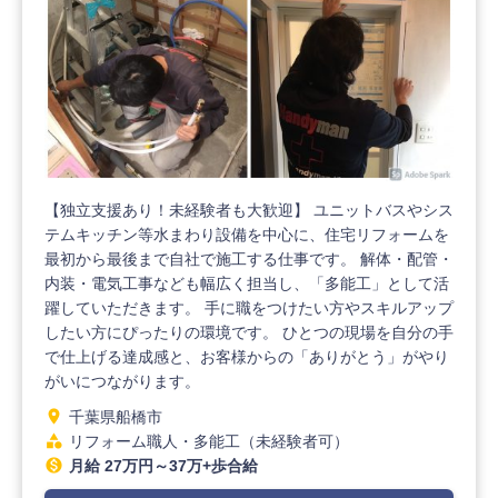
【独立支援あり！未経験者も大歓迎】 ユニットバスやシス
テムキッチン等水まわり設備を中心に、住宅リフォームを
最初から最後まで自社で施工する仕事です。 解体・配管・
内装・電気工事なども幅広く担当し、「多能工」として活
躍していただきます。 手に職をつけたい方やスキルアップ
したい方にぴったりの環境です。 ひとつの現場を自分の手
で仕上げる達成感と、お客様からの「ありがとう」がやり
がいにつながります。
location_on
千葉県船橋市
category
リフォーム職人・多能工（未経験者可）
monetization_on
月給 27万円～37万+歩合給