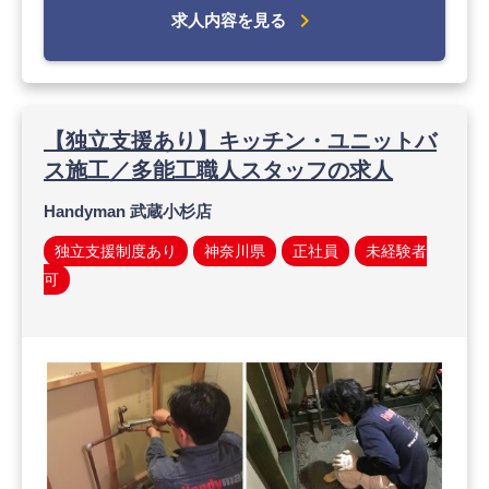
chevron_right
求人内容を見る
【独立支援あり】キッチン・ユニットバ
ス施工／多能工職人スタッフの求人
Handyman 武蔵小杉店
独立支援制度あり
神奈川県
正社員
未経験者
可