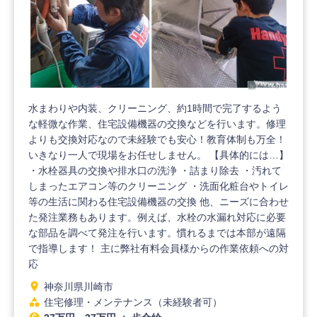
水まわりや内装、クリーニング、約1時間で完了するよう
な軽微な作業、住宅設備機器の交換などを行います。修理
よりも交換対応なので未経験でも安心！教育体制も万全！
いきなり一人で現場をお任せしません。 【具体的には…】
・水栓器具の交換や排水口の洗浄 ・詰まり除去 ・汚れて
しまったエアコン等のクリーニング ・洗面化粧台やトイレ
等の生活に関わる住宅設備機器の交換 他、ニーズに合わせ
た発注業務もあります。例えば、水栓の水漏れ対応に必要
な部品を調べて発注を行います。慣れるまでは本部が遠隔
で指導します！ 主に弊社有料会員様からの作業依頼への対
応
location_on
神奈川県川崎市
category
住宅修理・メンテナンス（未経験者可）