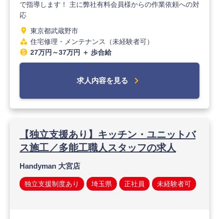
で指導します！ 主に弊社有料会員様からの作業依頼への対
応
location_on
東京都武蔵野市
category
住宅修理・メンテナンス（未経験者可）
monetization_on
27万円～37万円 ＋ 歩合給
chevron_right
求人内容を見る
【独立支援あり】キッチン・ユニットバ
ス施工／多能工職人スタッフの求人
Handyman 大宮店
独立支援制度あり
埼玉県
正社員
未経験者可