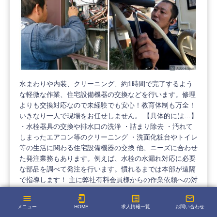
水まわりや内装、クリーニング、約1時間で完了するよう
な軽微な作業、住宅設備機器の交換などを行います。修理
よりも交換対応なので未経験でも安心！教育体制も万全！
いきなり一人で現場をお任せしません。 【具体的には…】
・水栓器具の交換や排水口の洗浄 ・詰まり除去 ・汚れて
しまったエアコン等のクリーニング ・洗面化粧台やトイレ
等の生活に関わる住宅設備機器の交換 他、ニーズに合わせ
た発注業務もあります。例えば、水栓の水漏れ対応に必要
な部品を調べて発注を行います。慣れるまでは本部が遠隔
で指導します！ 主に弊社有料会員様からの作業依頼への対
応
menu
add_to_home_screen
list_alt
mail_outline
location_on
東京都墨田区
メニュー
HOME
求人情報一覧
お問い合わせ
category
住宅修理・メンテナンス（未経験者可）